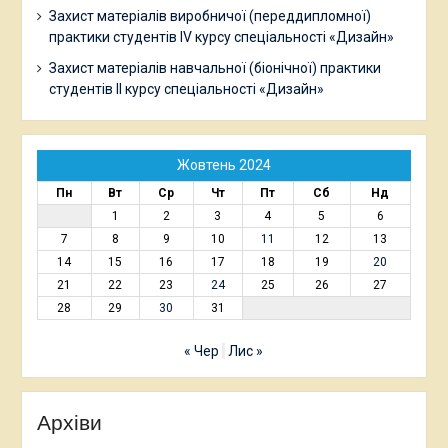
Захист матеріалів виробничої (переддипломної)
практики студентів ІV курсу спеціальності «Дизайн»
Захист матеріалів навчальної (біонічної) практики
студентів ІІ курсу спеціальності «Дизайн»
Жовтень 2024
Пн
Вт
Ср
Чт
Пт
Сб
Нд
1
2
3
4
5
6
7
8
9
10
11
12
13
14
15
16
17
18
19
20
21
22
23
24
25
26
27
28
29
30
31
« Чер
Лис »
Архіви