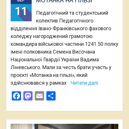
МОТАНКА НА ГІЛЬЗІ
БЕР
11
Педагогічний та студентський
колектив Педагогічного
відділення Івано-Франківського фахового
коледжу нагороджений грамотою
командира військової частини 1241 50 полку
імені полковника Семена Височана
Національної Гвардії України Вадима
Ліневського. Мали за честь брати участь у
проєкті «Мотанка на гільзі», який
здійснювався у рамках
Читати далі
Facebook
Mastodon
Email
Поділитися