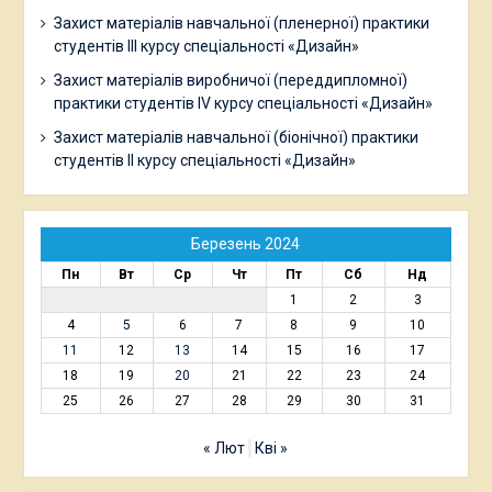
Захист матеріалів навчальної (пленерної) практики
студентів ІІІ курсу спеціальності «Дизайн»
Захист матеріалів виробничої (переддипломної)
практики студентів ІV курсу спеціальності «Дизайн»
Захист матеріалів навчальної (біонічної) практики
студентів ІІ курсу спеціальності «Дизайн»
Березень 2024
Пн
Вт
Ср
Чт
Пт
Сб
Нд
1
2
3
4
5
6
7
8
9
10
11
12
13
14
15
16
17
18
19
20
21
22
23
24
25
26
27
28
29
30
31
« Лют
Кві »