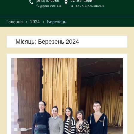
(0342) 57-00-08
вул.Бандери 1
спеціальності «Дизайн» з
ifk@pnu.edu.ua
м. Івано-Франківськ
дисципліни «Художнє
проєктування»
Головна
2024
Березень
Місяць:
Березень 2024