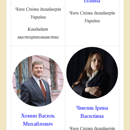
Іллівна
Член Спілки дизайнерів
Член Спілки дизайнерів
України
України
Кандидат
мистецтвознавства
Чмелик Ірина
Хомин Василь
Василівна
Михайлович
Член Спілки дизайнерів