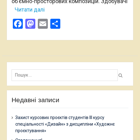
об’ємно-просторових композицій. Здобувачі
Читати далі
Facebook
Mastodon
Email
Поділитися
Пошук:
Недавні записи
Захист курсових проєктів студентів ІІІ курсу
спеціальності «Дизайн» з дисципліни «Художнє
проєктування»