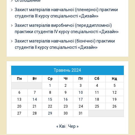
Оголошення!
Захист матеріалів навчальної (пленерної) практики
студентів ІІІ курсу спеціальності «Дизайн»
Захист матеріалів виробничої (переддипломної)
практики студентів ІV курсу спеціальності «Дизайн»
Захист матеріалів навчальної (біонічної) практики
студентів ІІ курсу спеціальності «Дизайн»
Травень 2024
Пн
Вт
Ср
Чт
Пт
Сб
Нд
1
2
3
4
5
6
7
8
9
10
11
12
13
14
15
16
17
18
19
20
21
22
23
24
25
26
27
28
29
30
31
« Кві
Чер »