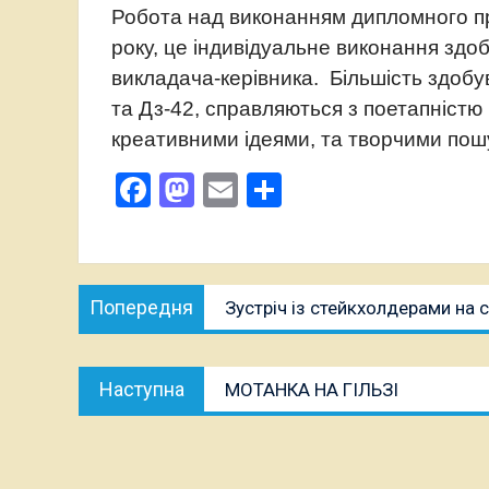
Робота над виконанням дипломного пр
року, це індивідуальне виконання здо
викладача-керівника. Більшість здобу
та Дз-42, справляються з поетапністю
креативними ідеями, та творчими пош
Facebook
Mastodon
Email
Поділитися
Навігація
Попередня
Попередня
Зустріч із стейкхолдерами на 
записів
публікація:
Наступна
Наступна
МОТАНКА НА ГІЛЬЗІ
публікація: