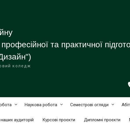
 професійної та практичної підгот
ховий коледж
обота
Наукова робота
Семестрові огляди
Абі
 наших аудиторій
Курсові проєкти
Дипломні проєкти