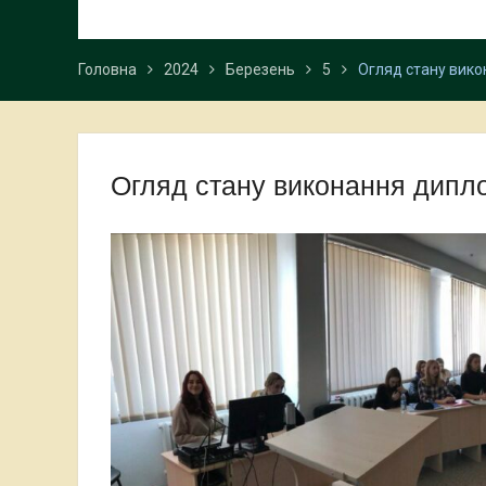
Головна
2024
Березень
5
Огляд стану вико
Огляд стану виконання дипло