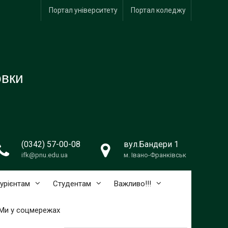
Портал університету
Портал коледжу
овки
(0342) 57-00-08
вул.Бандери 1
ifk@pnu.edu.ua
м. Івано-Франківськ
турієнтам
Студентам
Важливо!!!
Ми у соцмережах