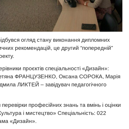
 відбувся огляд стану виконання дипломних
дичних рекомендацій, це другий “попередній”
оекту.
керівники проєктів спеціальності «Дизайн»:
етяна ФРАНЦУЗЕНКО, Оксана СОРОКА, Марія
ила ЛИКТЕЙ – завідувач педагогічного
перевірки професійних знань та вмінь і оцінки
Культура і мистецтво» Спеціальність: 022
ама «Дизайн».