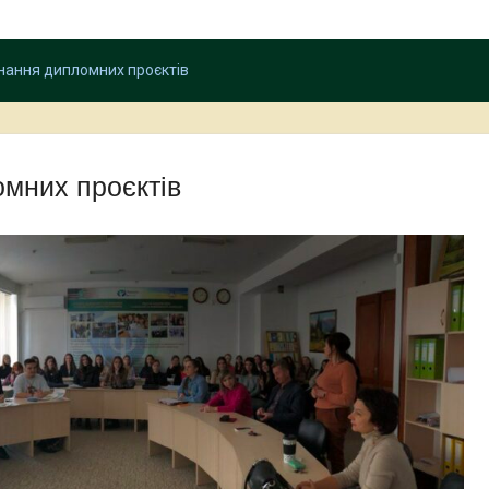
нання дипломних проєктів
мних проєктів