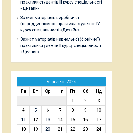
практики студентів ІІІ курсу спеціальності
«Дизайн»
Захист матеріалів виробничої
(переддипломної) практики студентів ІV
курсу спеціальності «Дизайн»
Захист матеріалів навчальної (біонічної)
практики студентів ІІ курсу спеціальності
«Дизайн»
Березень 2024
Пн
Вт
Ср
Чт
Пт
Сб
Нд
1
2
3
4
5
6
7
8
9
10
11
12
13
14
15
16
17
18
19
20
21
22
23
24